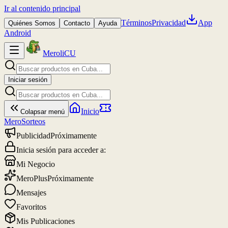
Ir al contenido principal
Términos
Privacidad
App
Quiénes Somos
Contacto
Ayuda
Android
MeroliCU
Iniciar sesión
Inicio
Colapsar menú
MeroSorteos
Publicidad
Próximamente
Inicia sesión para acceder a:
Mi Negocio
MeroPlus
Próximamente
Mensajes
Favoritos
Mis Publicaciones